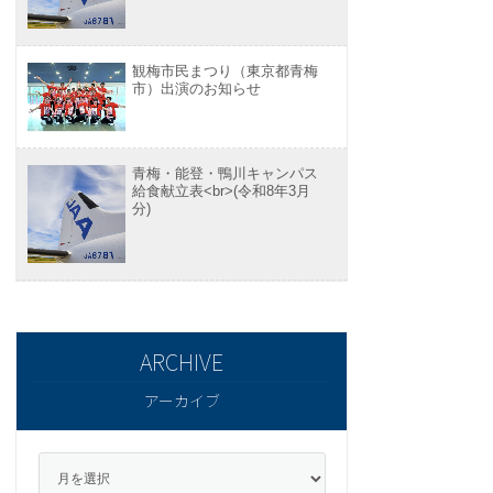
観梅市民まつり（東京都青梅
市）出演のお知らせ
青梅・能登・鴨川キャンパス
給食献立表<br>(令和8年3月
分)
アーカイブ