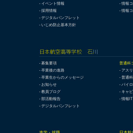
イベント情報
情報コ
採用情報
情報コ
デジタルパンフレット
いじめ防止基本方針
日本航空高等学校 石川
募集要項
普通科
卒業後の進路
アスリ
卒業生からのメッセージ
普通科
お知らせ
パイロ
教員ブログ
キャビ
部活動報告
情報I
デジタルパンフレット
進学・就職
日本航