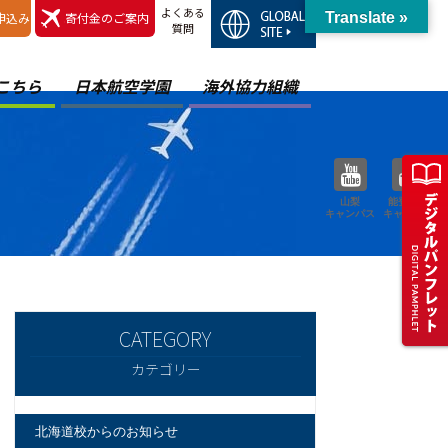
よくある
申込み
寄付金のご案内
Translate »
質問
こちら
日本航空学園
海外協力組織
山梨
能登空港
キャンパス
キャンパス
カテゴリー
北海道校からのお知らせ