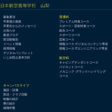
日本航空高等学校 山梨
普通科
募集要項
卒業後の進路
プレミアム特進コース
卒業生からのメッセージ
スポーツ・芸術特進コース
お知らせ
総合コース
教員ブログ
スポーツコース
部活動報告
芸術コース
イベント情報
情報コース デジタルコンテンツ専攻
採用情報
情報コース ITエンジニアリング専攻
デジタルパンフレット
いじめ防止基本方針
航空科
キャビンアテンダントコース
パイロットコース
メカニック･グランドハンドリング
コース
キャンパスライフ
施設・設備
部活・クラブ活動
制服の紹介
寮の紹介
雄飛学塾