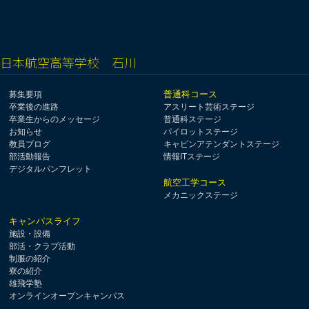
日本航空高等学校 石川
普通科コース
募集要項
卒業後の進路
アスリート芸術ステージ
卒業生からのメッセージ
普通科ステージ
お知らせ
パイロットステージ
教員ブログ
キャビンアテンダントステージ
部活動報告
情報ITステージ
デジタルパンフレット
航空工学コース
メカニックステージ
キャンパスライフ
施設・設備
部活・クラブ活動
制服の紹介
寮の紹介
雄飛学塾
オンラインオープンキャンパス