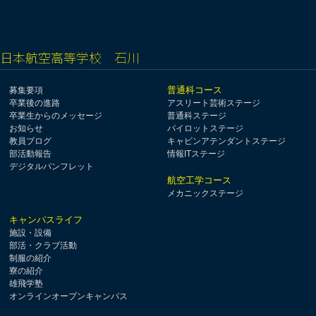
日本航空高等学校 石川
普通科コース
募集要項
卒業後の進路
アスリート芸術ステージ
卒業生からのメッセージ
普通科ステージ
お知らせ
パイロットステージ
教員ブログ
キャビンアテンダントステージ
部活動報告
情報ITステージ
デジタルパンフレット
航空工学コース
メカニックステージ
キャンパスライフ
施設・設備
部活・クラブ活動
制服の紹介
寮の紹介
雄飛学塾
オンラインオープンキャンパス