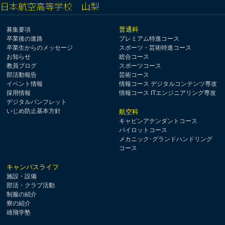
日本航空高等学校 山梨
普通科
募集要項
卒業後の進路
プレミアム特進コース
卒業生からのメッセージ
スポーツ・芸術特進コース
お知らせ
総合コース
教員ブログ
スポーツコース
部活動報告
芸術コース
イベント情報
情報コース デジタルコンテンツ専攻
採用情報
情報コース ITエンジニアリング専攻
デジタルパンフレット
いじめ防止基本方針
航空科
キャビンアテンダントコース
パイロットコース
メカニック･グランドハンドリング
コース
キャンパスライフ
施設・設備
部活・クラブ活動
制服の紹介
寮の紹介
雄飛学塾