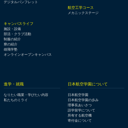
デジタルパンフレット
航空工学コース
メカニックステージ
キャンパスライフ
施設・設備
部活・クラブ活動
制服の紹介
寮の紹介
雄飛学塾
オンラインオープンキャンパス
進学・就職
日本航空学園について
なりたい職業・学びたい内容
日本航空学園
私たちのミライ
日本航空学園の歩み
理事長あいさつ
語学留学について
所有する航空機
寄付金について