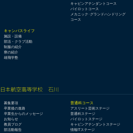
キャビンアテンダントコース
パイロットコース
メカニック･グランドハンドリング
コース
キャンパスライフ
施設・設備
部活・クラブ活動
制服の紹介
寮の紹介
雄飛学塾
日本航空高等学校 石川
普通科コース
募集要項
卒業後の進路
アスリート芸術ステージ
卒業生からのメッセージ
普通科ステージ
お知らせ
パイロットステージ
教員ブログ
キャビンアテンダントステージ
部活動報告
情報ITステージ