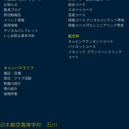
お知らせ
総合コース
教員ブログ
スポーツコース
部活動報告
芸術コース
イベント情報
情報コース デジタルコンテンツ専攻
採用情報
情報コース ITエンジニアリング専攻
デジタルパンフレット
いじめ防止基本方針
航空科
キャビンアテンダントコース
パイロットコース
メカニック･グランドハンドリング
コース
キャンパスライフ
施設・設備
部活・クラブ活動
制服の紹介
寮の紹介
雄飛学塾
日本航空高等学校 石川