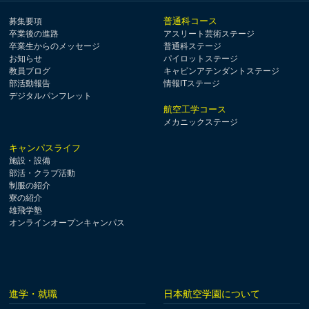
普通科コース
募集要項
卒業後の進路
アスリート芸術ステージ
卒業生からのメッセージ
普通科ステージ
お知らせ
パイロットステージ
教員ブログ
キャビンアテンダントステージ
部活動報告
情報ITステージ
デジタルパンフレット
航空工学コース
メカニックステージ
キャンパスライフ
施設・設備
部活・クラブ活動
制服の紹介
寮の紹介
雄飛学塾
オンラインオープンキャンパス
進学・就職
日本航空学園について