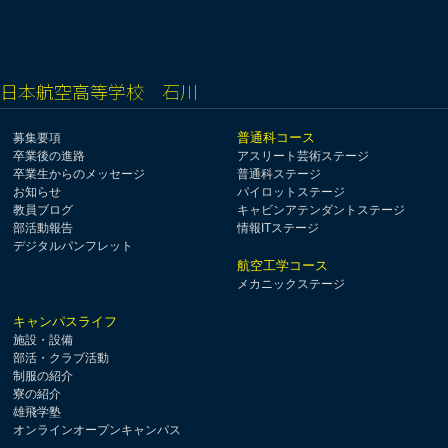
日本航空高等学校 石川
普通科コース
募集要項
卒業後の進路
アスリート芸術ステージ
卒業生からのメッセージ
普通科ステージ
お知らせ
パイロットステージ
教員ブログ
キャビンアテンダントステージ
部活動報告
情報ITステージ
デジタルパンフレット
航空工学コース
メカニックステージ
キャンパスライフ
施設・設備
部活・クラブ活動
制服の紹介
寮の紹介
雄飛学塾
オンラインオープンキャンパス