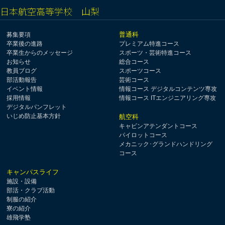
日本航空高等学校 山梨
普通科
募集要項
卒業後の進路
プレミアム特進コース
卒業生からのメッセージ
スポーツ・芸術特進コース
お知らせ
総合コース
教員ブログ
スポーツコース
部活動報告
芸術コース
イベント情報
情報コース デジタルコンテンツ専攻
採用情報
情報コース ITエンジニアリング専攻
デジタルパンフレット
いじめ防止基本方針
航空科
キャビンアテンダントコース
パイロットコース
メカニック･グランドハンドリング
コース
キャンパスライフ
施設・設備
部活・クラブ活動
制服の紹介
寮の紹介
雄飛学塾