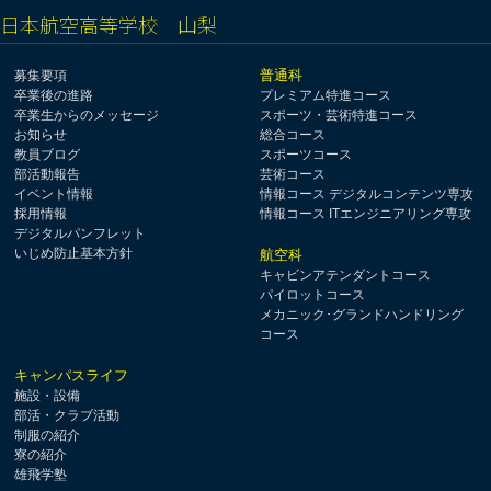
日本航空高等学校 山梨
普通科
募集要項
卒業後の進路
プレミアム特進コース
卒業生からのメッセージ
スポーツ・芸術特進コース
お知らせ
総合コース
教員ブログ
スポーツコース
部活動報告
芸術コース
イベント情報
情報コース デジタルコンテンツ専攻
採用情報
情報コース ITエンジニアリング専攻
デジタルパンフレット
いじめ防止基本方針
航空科
キャビンアテンダントコース
パイロットコース
メカニック･グランドハンドリング
コース
キャンパスライフ
施設・設備
部活・クラブ活動
制服の紹介
寮の紹介
雄飛学塾