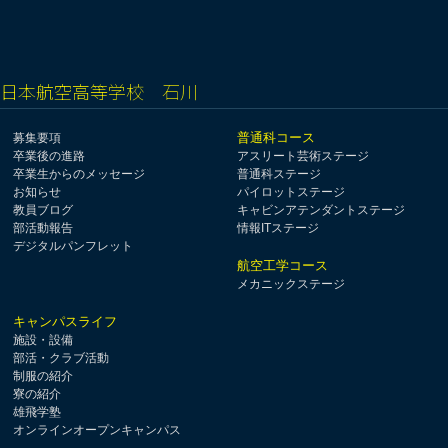
日本航空高等学校 石川
普通科コース
募集要項
卒業後の進路
アスリート芸術ステージ
卒業生からのメッセージ
普通科ステージ
お知らせ
パイロットステージ
教員ブログ
キャビンアテンダントステージ
部活動報告
情報ITステージ
デジタルパンフレット
航空工学コース
メカニックステージ
キャンパスライフ
施設・設備
部活・クラブ活動
制服の紹介
寮の紹介
雄飛学塾
オンラインオープンキャンパス