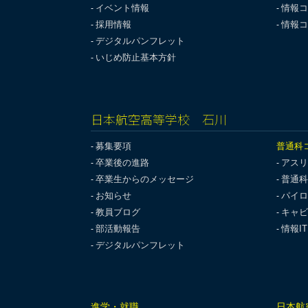
イベント情報
情報コ
採用情報
情報コ
デジタルパンフレット
いじめ防止基本方針
日本航空高等学校 石川
募集要項
普通科
卒業後の進路
アスリ
卒業生からのメッセージ
普通科
お知らせ
パイロ
教員ブログ
キャビ
部活動報告
情報I
デジタルパンフレット
進学・就職
日本航