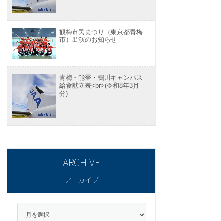
観梅市民まつり（東京都青梅
市）出演のお知らせ
青梅・能登・鴨川キャンパス
給食献立表<br>(令和8年3月
分)
アーカイブ