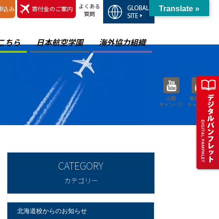
よくある
申込み
寄付金のご案内
Translate »
質問
こちら
日本航空学園
海外協力組織
山梨
能登空港
キャンパス
キャンパス
カテゴリー
北海道校からのお知らせ