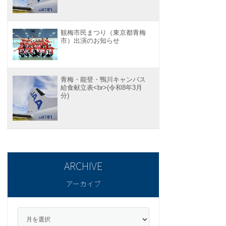
観梅市民まつり（東京都青梅
市）出演のお知らせ
青梅・能登・鴨川キャンパス
給食献立表<br>(令和8年3月
分)
アーカイブ