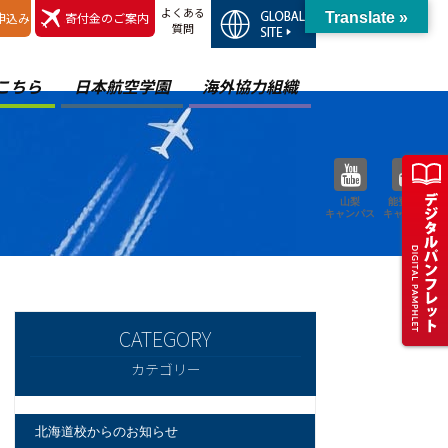
よくある
申込み
寄付金のご案内
Translate »
質問
こちら
日本航空学園
海外協力組織
山梨
能登空港
キャンパス
キャンパス
カテゴリー
北海道校からのお知らせ