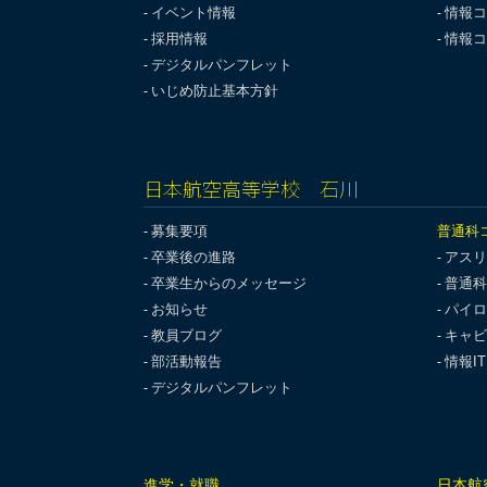
イベント情報
情報コ
採用情報
情報コ
デジタルパンフレット
いじめ防止基本方針
日本航空高等学校 石川
募集要項
普通科
卒業後の進路
アスリ
卒業生からのメッセージ
普通科
お知らせ
パイロ
教員ブログ
キャビ
部活動報告
情報I
デジタルパンフレット
進学・就職
日本航