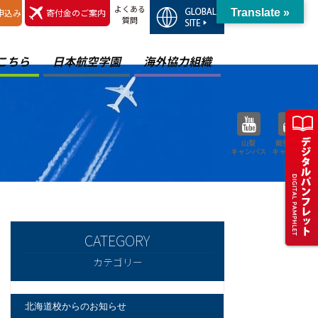
よくある
申込み
寄付金のご案内
Translate »
質問
こちら
日本航空学園
海外協力組織
山梨
能登空港
キャンパス
キャンパス
カテゴリー
北海道校からのお知らせ