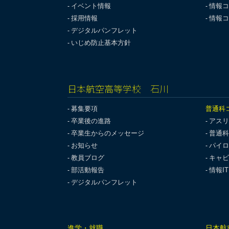
イベント情報
情報コ
採用情報
情報コ
デジタルパンフレット
いじめ防止基本方針
日本航空高等学校 石川
募集要項
普通科
卒業後の進路
アスリ
卒業生からのメッセージ
普通科
お知らせ
パイロ
教員ブログ
キャビ
部活動報告
情報I
デジタルパンフレット
進学・就職
日本航