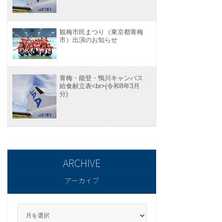
観梅市民まつり（東京都青梅
市）出演のお知らせ
青梅・能登・鴨川キャンパス
給食献立表<br>(令和8年3月
分)
アーカイブ