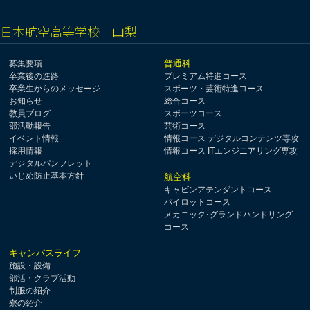
日本航空高等学校 山梨
普通科
募集要項
卒業後の進路
プレミアム特進コース
卒業生からのメッセージ
スポーツ・芸術特進コース
お知らせ
総合コース
教員ブログ
スポーツコース
部活動報告
芸術コース
イベント情報
情報コース デジタルコンテンツ専攻
採用情報
情報コース ITエンジニアリング専攻
デジタルパンフレット
いじめ防止基本方針
航空科
キャビンアテンダントコース
パイロットコース
メカニック･グランドハンドリング
コース
キャンパスライフ
施設・設備
部活・クラブ活動
制服の紹介
寮の紹介