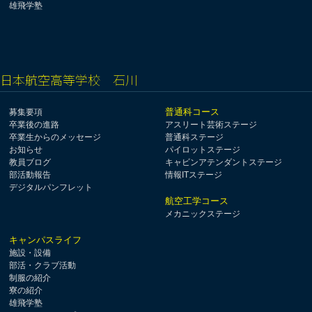
雄飛学塾
日本航空高等学校 石川
普通科コース
募集要項
卒業後の進路
アスリート芸術ステージ
卒業生からのメッセージ
普通科ステージ
お知らせ
パイロットステージ
教員ブログ
キャビンアテンダントステージ
部活動報告
情報ITステージ
デジタルパンフレット
航空工学コース
メカニックステージ
キャンパスライフ
施設・設備
部活・クラブ活動
制服の紹介
寮の紹介
雄飛学塾