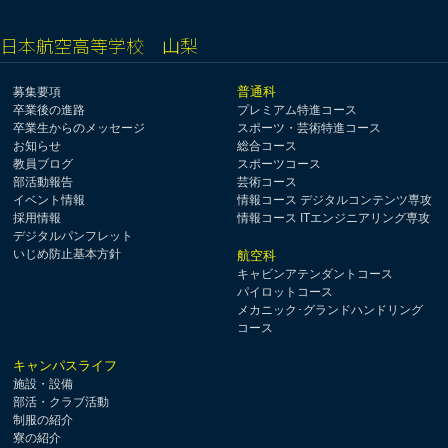
日本航空高等学校 山梨
普通科
募集要項
卒業後の進路
プレミアム特進コース
卒業生からのメッセージ
スポーツ・芸術特進コース
お知らせ
総合コース
教員ブログ
スポーツコース
部活動報告
芸術コース
イベント情報
情報コース デジタルコンテンツ専攻
採用情報
情報コース ITエンジニアリング専攻
デジタルパンフレット
いじめ防止基本方針
航空科
キャビンアテンダントコース
パイロットコース
メカニック･グランドハンドリング
コース
キャンパスライフ
施設・設備
部活・クラブ活動
制服の紹介
寮の紹介