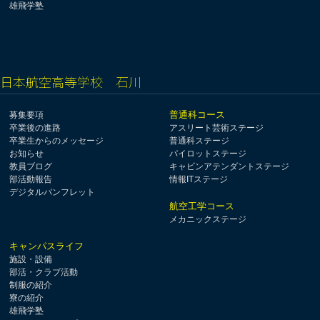
雄飛学塾
日本航空高等学校 石川
普通科コース
募集要項
卒業後の進路
アスリート芸術ステージ
卒業生からのメッセージ
普通科ステージ
お知らせ
パイロットステージ
教員ブログ
キャビンアテンダントステージ
部活動報告
情報ITステージ
デジタルパンフレット
航空工学コース
メカニックステージ
キャンパスライフ
施設・設備
部活・クラブ活動
制服の紹介
寮の紹介
雄飛学塾