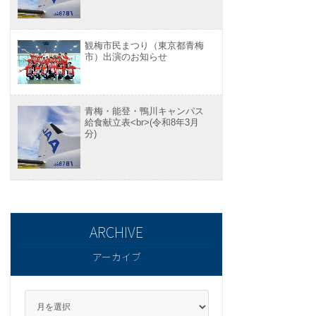
観梅市民まつり（東京都青梅
市）出演のお知らせ
青梅・能登・鴨川キャンパス
給食献立表<br>(令和8年3月
分)
アーカイブ