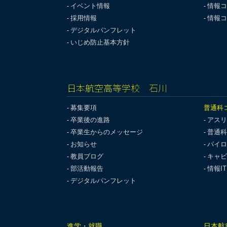
イベント情報
情報コ
採用情報
情報コ
デジタルパンフレット
いじめ防止基本方針
日本航空高等学校 石川
募集要項
普通科
卒業後の進路
アスリ
卒業生からのメッセージ
普通科
お知らせ
パイロ
教員ブログ
キャビ
部活動報告
情報I
デジタルパンフレット
進学・就職
日本航