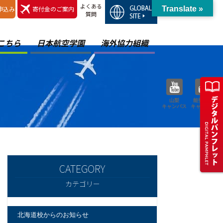
よくある
申込み
寄付金のご案内
Translate »
質問
こちら
日本航空学園
海外協力組織
山梨
能登空港
キャンパス
キャンパス
カテゴリー
北海道校からのお知らせ