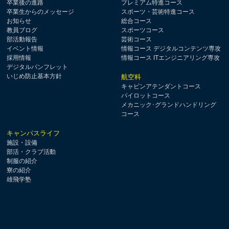
卒業後の進路
プレミアム特進コース
卒業生からのメッセージ
スポーツ・芸術特進コース
お知らせ
総合コース
教員ブログ
スポーツコース
部活動報告
芸術コース
イベント情報
情報コース デジタルコンテンツ専攻
採用情報
情報コース ITエンジニアリング専攻
デジタルパンフレット
いじめ防止基本方針
航空科
キャビンアテンダントコース
パイロットコース
メカニック･グランドハンドリング
コース
キャンパスライフ
施設・設備
部活・クラブ活動
制服の紹介
寮の紹介
雄飛学塾