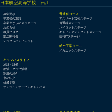
日本航空高等学校 石川
普通科コース
募集要項
卒業後の進路
アスリート芸術ステージ
卒業生からのメッセージ
普通科ステージ
お知らせ
パイロットステージ
教員ブログ
キャビンアテンダントステージ
部活動報告
情報ITステージ
デジタルパンフレット
航空工学コース
メカニックステージ
キャンパスライフ
施設・設備
部活・クラブ活動
制服の紹介
寮の紹介
雄飛学塾
オンラインオープンキャンパス