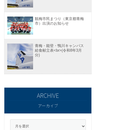
観梅市民まつり（東京都青梅
市）出演のお知らせ
青梅・能登・鴨川キャンパス
給食献立表<br>(令和8年3月
分)
アーカイブ