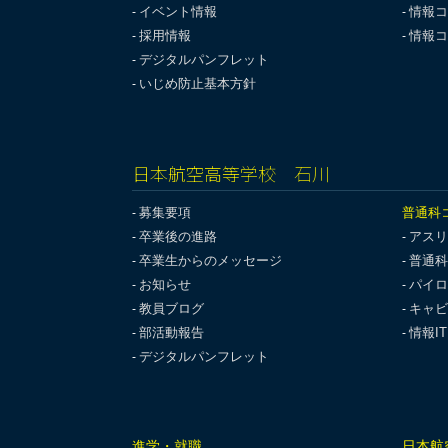
イベント情報
情報コ
採用情報
情報コ
デジタルパンフレット
いじめ防止基本方針
日本航空高等学校 石川
募集要項
普通科
卒業後の進路
アスリ
卒業生からのメッセージ
普通科
お知らせ
パイロ
教員ブログ
キャビ
部活動報告
情報I
デジタルパンフレット
進学・就職
日本航