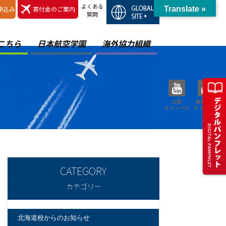
よくある
申込み
寄付金のご案内
Translate »
質問
こちら
日本航空学園
海外協力組織
山梨
能登空港
キャンパス
キャンパス
カテゴリー
北海道校からのお知らせ