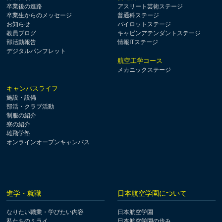
卒業後の進路
アスリート芸術ステージ
卒業生からのメッセージ
普通科ステージ
お知らせ
パイロットステージ
教員ブログ
キャビンアテンダントステージ
部活動報告
情報ITステージ
デジタルパンフレット
航空工学コース
メカニックステージ
キャンパスライフ
施設・設備
部活・クラブ活動
制服の紹介
寮の紹介
雄飛学塾
オンラインオープンキャンパス
進学・就職
日本航空学園について
なりたい職業・学びたい内容
日本航空学園
私たちのミライ
日本航空学園の歩み