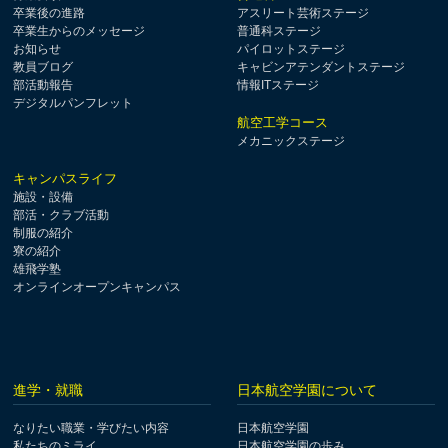
卒業後の進路
アスリート芸術ステージ
卒業生からのメッセージ
普通科ステージ
お知らせ
パイロットステージ
教員ブログ
キャビンアテンダントステージ
部活動報告
情報ITステージ
デジタルパンフレット
航空工学コース
メカニックステージ
キャンパスライフ
施設・設備
部活・クラブ活動
制服の紹介
寮の紹介
雄飛学塾
オンラインオープンキャンパス
進学・就職
日本航空学園について
なりたい職業・学びたい内容
日本航空学園
私たちのミライ
日本航空学園の歩み