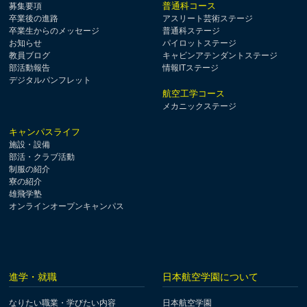
普通科コース
募集要項
卒業後の進路
アスリート芸術ステージ
卒業生からのメッセージ
普通科ステージ
お知らせ
パイロットステージ
教員ブログ
キャビンアテンダントステージ
部活動報告
情報ITステージ
デジタルパンフレット
航空工学コース
メカニックステージ
キャンパスライフ
施設・設備
部活・クラブ活動
制服の紹介
寮の紹介
雄飛学塾
オンラインオープンキャンパス
進学・就職
日本航空学園について
なりたい職業・学びたい内容
日本航空学園