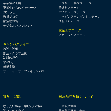
卒業後の進路
アスリート芸術ステージ
卒業生からのメッセージ
普通科ステージ
お知らせ
パイロットステージ
教員ブログ
キャビンアテンダントステージ
部活動報告
情報ITステージ
デジタルパンフレット
航空工学コース
メカニックステージ
キャンパスライフ
施設・設備
部活・クラブ活動
制服の紹介
寮の紹介
雄飛学塾
オンラインオープンキャンパス
進学・就職
日本航空学園について
なりたい職業・学びたい内容
日本航空学園
私たちのミライ
日本航空学園の歩み