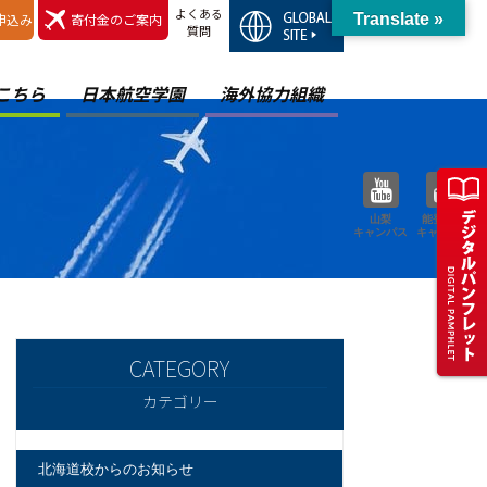
よくある
申込み
寄付金のご案内
Translate »
質問
こちら
日本航空学園
海外協力組織
山梨
能登空港
キャンパス
キャンパス
カテゴリー
北海道校からのお知らせ