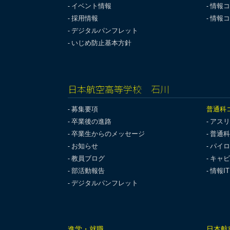
イベント情報
情報コ
採用情報
情報コ
デジタルパンフレット
いじめ防止基本方針
日本航空高等学校 石川
募集要項
普通科
卒業後の進路
アスリ
卒業生からのメッセージ
普通科
お知らせ
パイロ
教員ブログ
キャビ
部活動報告
情報I
デジタルパンフレット
進学・就職
日本航