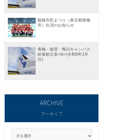
観梅市民まつり（東京都青梅
市）出演のお知らせ
青梅・能登・鴨川キャンパス
給食献立表<br>(令和8年3月
分)
アーカイブ