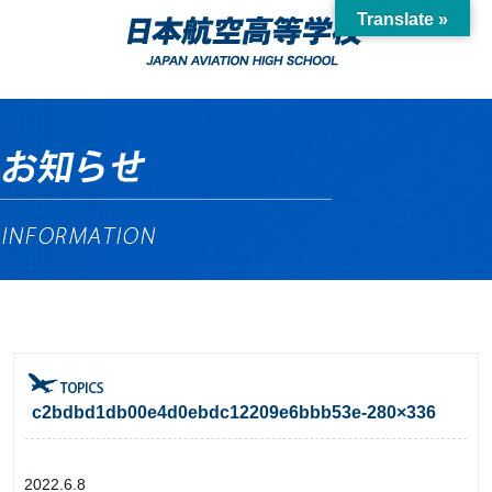
Translate »
c2bdbd1db00e4d0ebdc12209e6bbb53e-280×336
2022.6.8