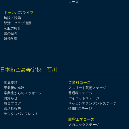
コース
キャンパスライフ
施設・設備
部活・クラブ活動
制服の紹介
寮の紹介
雄飛学塾
日本航空高等学校 石川
普通科コース
募集要項
卒業後の進路
アスリート芸術ステージ
卒業生からのメッセージ
普通科ステージ
お知らせ
パイロットステージ
教員ブログ
キャビンアテンダントステージ
部活動報告
情報ITステージ
デジタルパンフレット
航空工学コース
メカニックステージ