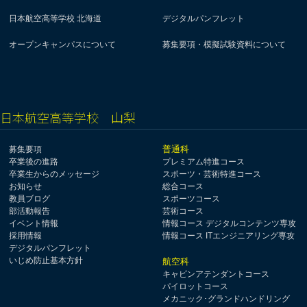
日本航空高等学校 北海道
デジタルパンフレット
オープンキャンパスについて
募集要項・模擬試験資料について
日本航空高等学校 山梨
普通科
募集要項
卒業後の進路
プレミアム特進コース
卒業生からのメッセージ
スポーツ・芸術特進コース
お知らせ
総合コース
教員ブログ
スポーツコース
部活動報告
芸術コース
イベント情報
情報コース デジタルコンテンツ専攻
採用情報
情報コース ITエンジニアリング専攻
デジタルパンフレット
いじめ防止基本方針
航空科
キャビンアテンダントコース
パイロットコース
メカニック･グランドハンドリング