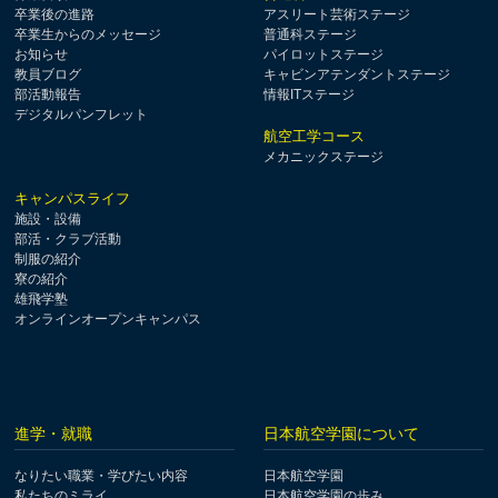
卒業後の進路
アスリート芸術ステージ
卒業生からのメッセージ
普通科ステージ
お知らせ
パイロットステージ
教員ブログ
キャビンアテンダントステージ
部活動報告
情報ITステージ
デジタルパンフレット
航空工学コース
メカニックステージ
キャンパスライフ
施設・設備
部活・クラブ活動
制服の紹介
寮の紹介
雄飛学塾
オンラインオープンキャンパス
進学・就職
日本航空学園について
なりたい職業・学びたい内容
日本航空学園
私たちのミライ
日本航空学園の歩み