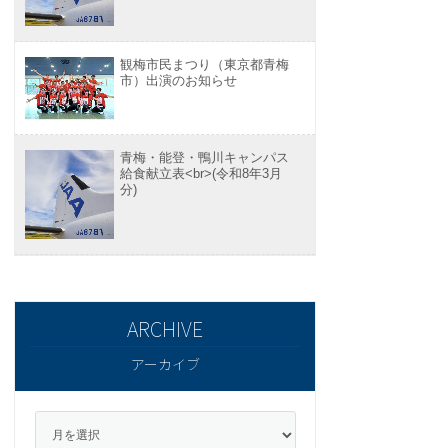
観梅市民まつり（東京都青梅
市）出演のお知らせ
青梅・能登・鴨川キャンパス
給食献立表<br>(令和8年3月
分)
アーカイブ