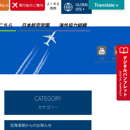
よくある
申込み
寄付金のご案内
Translate »
質問
こちら
日本航空学園
海外協力組織
山梨
能登空港
キャンパス
キャンパス
カテゴリー
北海道校からのお知らせ