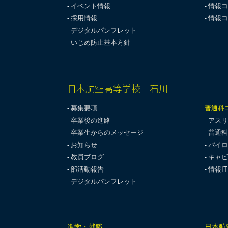
イベント情報
情報コ
採用情報
情報コ
デジタルパンフレット
いじめ防止基本方針
日本航空高等学校 石川
募集要項
普通科
卒業後の進路
アスリ
卒業生からのメッセージ
普通科
お知らせ
パイロ
教員ブログ
キャビ
部活動報告
情報I
デジタルパンフレット
進学・就職
日本航