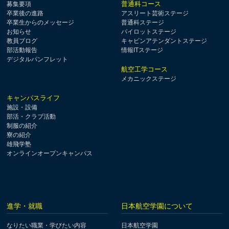
普通科コース
募集要項
卒業後の進路
アスリート芸術ステージ
卒業生からのメッセージ
普通科ステージ
お知らせ
パイロットステージ
教員ブログ
キャビンアテンダントステージ
部活動報告
情報ITステージ
デジタルパンフレット
航空工学コース
メカニックステージ
キャンパスライフ
施設・設備
部活・クラブ活動
制服の紹介
寮の紹介
雄飛学塾
オンラインオープンキャンパス
進学・就職
日本航空学園について
なりたい職業・学びたい内容
日本航空学園