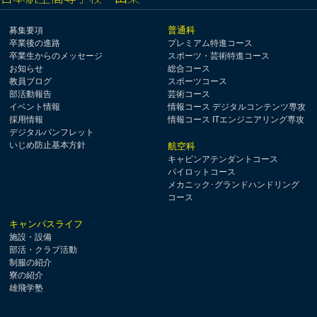
普通科
募集要項
卒業後の進路
プレミアム特進コース
卒業生からのメッセージ
スポーツ・芸術特進コース
お知らせ
総合コース
教員ブログ
スポーツコース
部活動報告
芸術コース
イベント情報
情報コース デジタルコンテンツ専攻
採用情報
情報コース ITエンジニアリング専攻
デジタルパンフレット
いじめ防止基本方針
航空科
キャビンアテンダントコース
パイロットコース
メカニック･グランドハンドリング
コース
キャンパスライフ
施設・設備
部活・クラブ活動
制服の紹介
寮の紹介
雄飛学塾