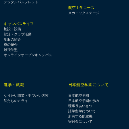
デジタルパンフレット
航空工学コース
メカニックステージ
キャンパスライフ
施設・設備
部活・クラブ活動
制服の紹介
寮の紹介
雄飛学塾
オンラインオープンキャンパス
進学・就職
日本航空学園について
なりたい職業・学びたい内容
日本航空学園
私たちのミライ
日本航空学園の歩み
理事長あいさつ
語学留学について
所有する航空機
寄付金について