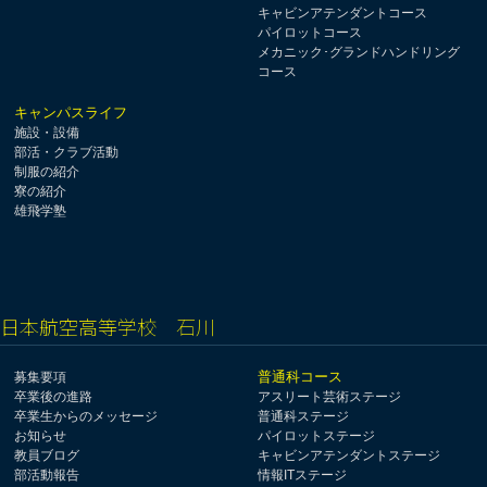
キャビンアテンダントコース
パイロットコース
メカニック･グランドハンドリング
コース
キャンパスライフ
施設・設備
部活・クラブ活動
制服の紹介
寮の紹介
雄飛学塾
日本航空高等学校 石川
普通科コース
募集要項
卒業後の進路
アスリート芸術ステージ
卒業生からのメッセージ
普通科ステージ
お知らせ
パイロットステージ
教員ブログ
キャビンアテンダントステージ
部活動報告
情報ITステージ