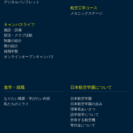
デジタルパンフレット
航空工学コース
メカニックステージ
キャンパスライフ
施設・設備
部活・クラブ活動
制服の紹介
寮の紹介
雄飛学塾
オンラインオープンキャンパス
進学・就職
日本航空学園について
なりたい職業・学びたい内容
日本航空学園
私たちのミライ
日本航空学園の歩み
理事長あいさつ
語学留学について
所有する航空機
寄付金について