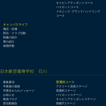
キャビンアテンダントコース
パイロットコース
メカニック･グランドハンドリング
コース
キャンパスライフ
施設・設備
部活・クラブ活動
制服の紹介
寮の紹介
雄飛学塾
日本航空高等学校 石川
普通科コース
募集要項
卒業後の進路
アスリート芸術ステージ
卒業生からのメッセージ
普通科ステージ
お知らせ
パイロットステージ
教員ブログ
キャビンアテンダントステージ
部活動報告
情報ITステージ