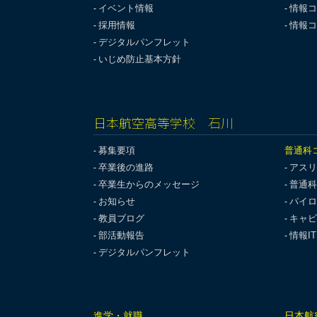
イベント情報
情報コ
採用情報
情報コ
デジタルパンフレット
いじめ防止基本方針
日本航空高等学校 石川
募集要項
普通科
卒業後の進路
アスリ
卒業生からのメッセージ
普通科
お知らせ
パイロ
教員ブログ
キャビ
部活動報告
情報I
デジタルパンフレット
進学・就職
日本航