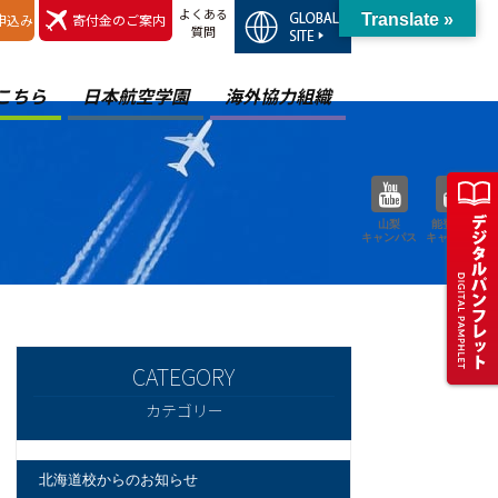
よくある
申込み
寄付金のご案内
Translate »
質問
こちら
日本航空学園
海外協力組織
山梨
能登空港
キャンパス
キャンパス
カテゴリー
北海道校からのお知らせ