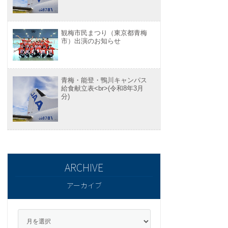
観梅市民まつり（東京都青梅
市）出演のお知らせ
青梅・能登・鴨川キャンパス
給食献立表<br>(令和8年3月
分)
アーカイブ