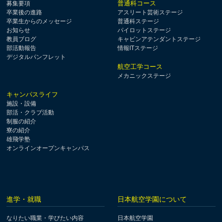
普通科コース
募集要項
卒業後の進路
アスリート芸術ステージ
卒業生からのメッセージ
普通科ステージ
お知らせ
パイロットステージ
教員ブログ
キャビンアテンダントステージ
部活動報告
情報ITステージ
デジタルパンフレット
航空工学コース
メカニックステージ
キャンパスライフ
施設・設備
部活・クラブ活動
制服の紹介
寮の紹介
雄飛学塾
オンラインオープンキャンパス
進学・就職
日本航空学園について
なりたい職業・学びたい内容
日本航空学園