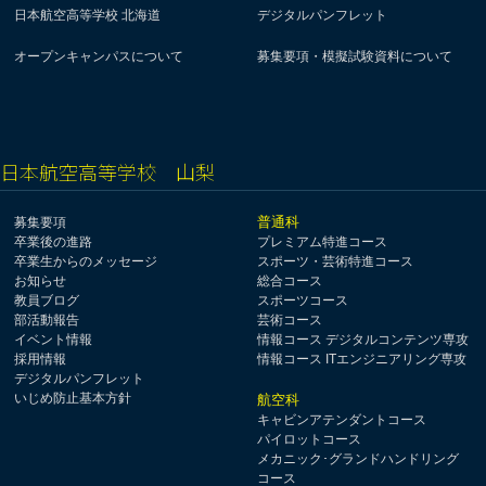
日本航空高等学校 北海道
デジタルパンフレット
オープンキャンパスについて
募集要項・模擬試験資料について
日本航空高等学校 山梨
普通科
募集要項
卒業後の進路
プレミアム特進コース
卒業生からのメッセージ
スポーツ・芸術特進コース
お知らせ
総合コース
教員ブログ
スポーツコース
部活動報告
芸術コース
イベント情報
情報コース デジタルコンテンツ専攻
採用情報
情報コース ITエンジニアリング専攻
デジタルパンフレット
いじめ防止基本方針
航空科
キャビンアテンダントコース
パイロットコース
メカニック･グランドハンドリング
コース