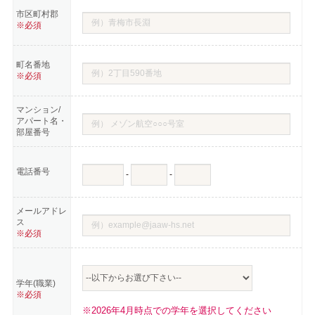
市区町村郡
※必須
町名番地
※必須
マンション/
アパート名・
部屋番号
電話番号
-
-
メールアドレ
ス
※必須
学年(職業)
※必須
※2026年4月時点での学年を選択してください