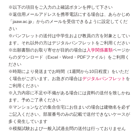
※以下の項目をご入力の上確認ボタンを押して下さい
※返信用メールアドレスを携帯電話にする場合は、あらかじめ
「jaaw.ac.jp」からのメールを受信できるように設定してくだ
さい
※パンフレットの送付は中学生および教員の方を対象としてい
ます。それ以外の方はデジタルパンフレットをご利用ください
※出願書類のお取り寄せが目的の場合は
入学関係書類
ページか
らのダウンロード（Excel・Word・PDFファイル）をご利用く
ださい
※時期により発送までお時間（1週間から10日程度）をいただ
く場合がございます。お急ぎの場合は
デジタルパンフレット
を
ご利用ください
※入力内容に不足や不備がある場合には資料の送付を致しかね
ます。予めご了承ください
※マンションなどの集合住宅にお住まいの場合は建物名を必ず
ご記入ください。部屋番号のみの記載で送付できないケースが
多く発生しています
※模擬試験および一般入試過去問の送付は行っておりません