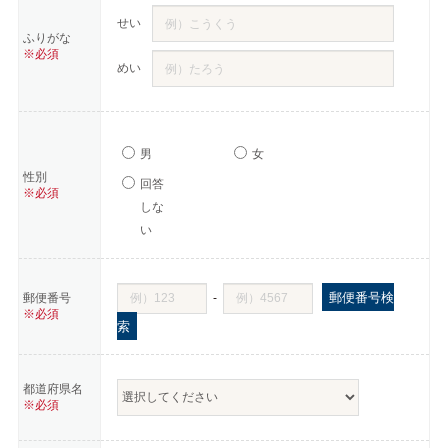
せい
ふりがな
※必須
めい
男
女
性別
回答
※必須
しな
い
郵便番号検
-
郵便番号
※必須
索
都道府県名
※必須