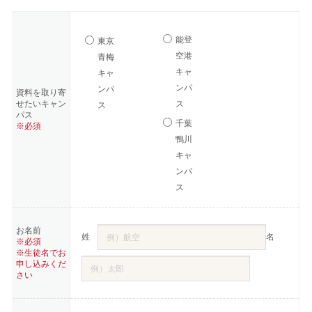
能登
東京
空港
青梅
キャ
キャ
ンパ
ンパ
資料を取り寄
せたいキャン
ス
ス
パス
千葉
※必須
鴨川
キャ
ンパ
ス
お名前
姓
名
※必須
※生徒名でお
申し込みくだ
さい