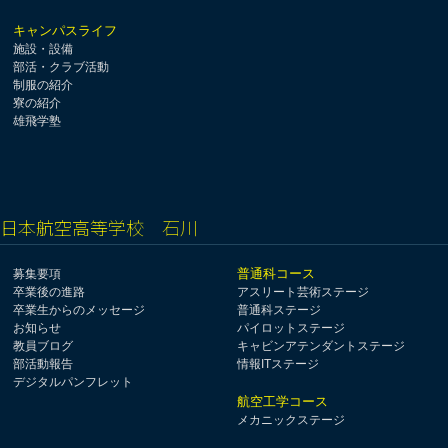
キャンパスライフ
施設・設備
部活・クラブ活動
制服の紹介
寮の紹介
雄飛学塾
日本航空高等学校 石川
普通科コース
募集要項
卒業後の進路
アスリート芸術ステージ
卒業生からのメッセージ
普通科ステージ
お知らせ
パイロットステージ
教員ブログ
キャビンアテンダントステージ
部活動報告
情報ITステージ
デジタルパンフレット
航空工学コース
メカニックステージ