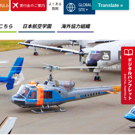
よくある
申込み
寄付金のご案内
Translate »
質問
こちら
日本航空学園
海外協力組織
山梨
能登空港
キャンパス
キャンパス