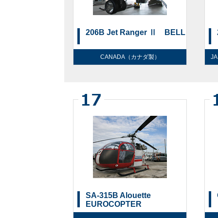
206B Jet Ranger Ⅱ BELL
CANADA（カナダ製）
J
SA-315B Alouette
EUROCOPTER