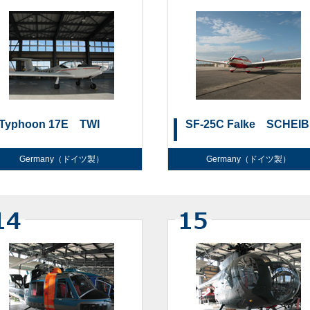
Typhoon 17E TWI
SF-25C Falke SCHEI
Germany（ドイツ製）
Germany（ドイツ製）