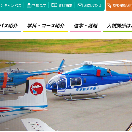
プンキャンパス
学校見学
資料請求
お問合わせ
模擬試験お
パス紹介
学科・コース紹介
進学・就職
入試関係は