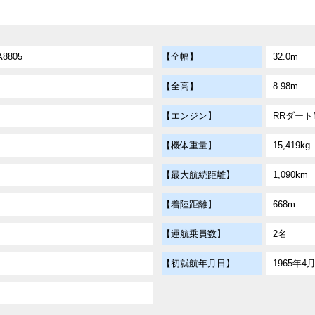
A8805
【全幅】
32.0m
【全高】
8.98m
【エンジン】
RRダートMk
【機体重量】
15,419kg
【最大航続距離】
1,090km
【着陸距離】
668m
【運航乗員数】
2名
【初就航年月日】
1965年4