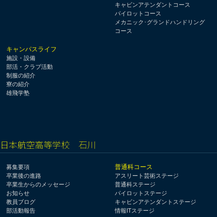
キャビンアテンダントコース
パイロットコース
メカニック･グランドハンドリング
コース
キャンパスライフ
施設・設備
部活・クラブ活動
制服の紹介
寮の紹介
雄飛学塾
日本航空高等学校 石川
普通科コース
募集要項
卒業後の進路
アスリート芸術ステージ
卒業生からのメッセージ
普通科ステージ
お知らせ
パイロットステージ
教員ブログ
キャビンアテンダントステージ
部活動報告
情報ITステージ