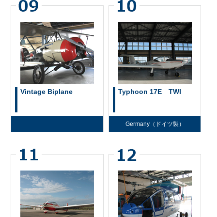
Vintage Biplane
Typhoon 17E TWI
Germany（ドイツ製）