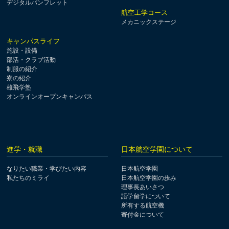
デジタルパンフレット
航空工学コース
メカニックステージ
キャンパスライフ
施設・設備
部活・クラブ活動
制服の紹介
寮の紹介
雄飛学塾
オンラインオープンキャンパス
進学・就職
日本航空学園について
なりたい職業・学びたい内容
日本航空学園
私たちのミライ
日本航空学園の歩み
理事長あいさつ
語学留学について
所有する航空機
寄付金について