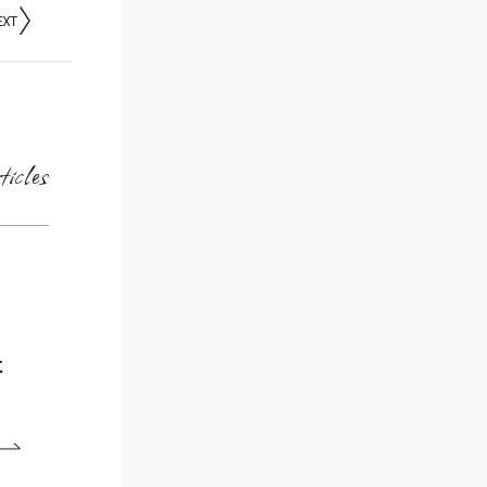
ticles
に