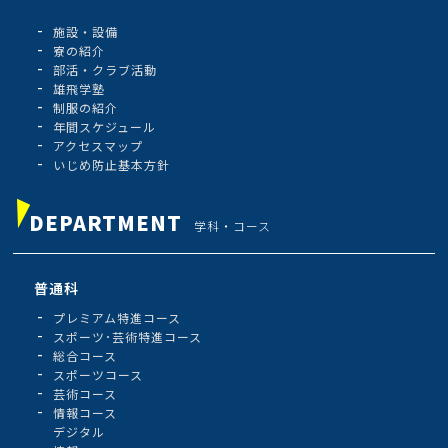
施設・設備
寮の紹介
部活・クラブ活動
雄飛学塾
制服の紹介
年間スケジュール
アクセスマップ
いじめ防止基本方針
DEPARTMENT
学科・コース
普通科
プレミアム特進コース
スポーツ･芸術特進コース
総合コース
スポーツコース
芸術コース
情報コース
デジタル