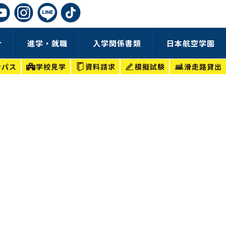
介
進学・就職
入学関係書類
日本航空学園
ンパス
学校見学
資料請求
模擬試験
滑走路貸出