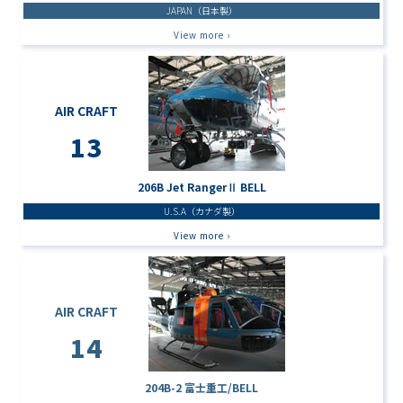
JAPAN（日本製）
View more ›
AIR CRAFT
13
206B Jet RangerⅡ BELL
U.S.A（カナダ製）
View more ›
AIR CRAFT
14
204B-2 富士重工/BELL