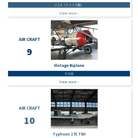
U.S.A（アメリカ製）
View more ›
AIR CRAFT
9
Vintage Biplane
その他
View more ›
AIR CRAFT
10
Typhoon 17E TWI