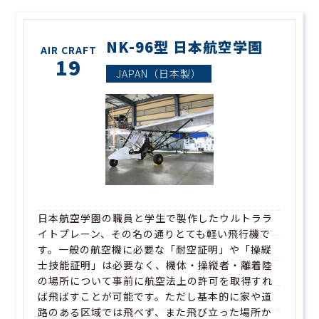
NK-96型 日本航空学園
AIR CRAFT
19
JAPAN（日本製）
日本航空学園の職員と学生で製作したウルトララ
イトプレーン、その名の通りとても軽い飛行機で
す。一般の航空機に必要な「耐空証明」や「操縦
士技能証明」は必要なく、機体・操縦者・離着陸
の場所について事前に航空法上の許可を取得すれ
ば飛ばすことが可能です。ただし基本的に家や道
路のある区域では飛べず、また飛び立った場所か