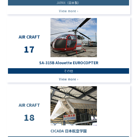
JAPAN（日本製）
View more ›
AIR CRAFT
17
SA-315B Alouette EUROCOPTER
その他
View more ›
AIR CRAFT
18
CICADA 日本航空学園