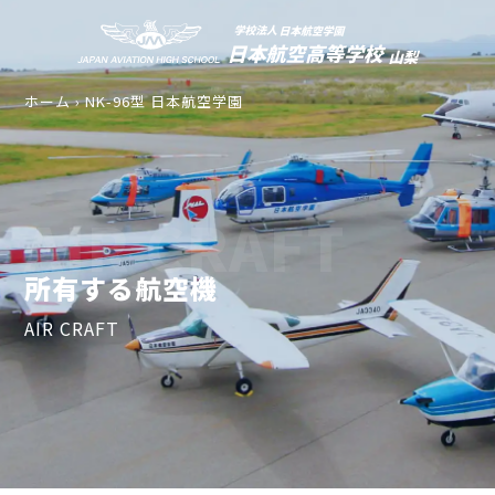
ホーム
›
NK-96型 日本航空学園
AIR CRAFT
所有する航空機
AIR CRAFT