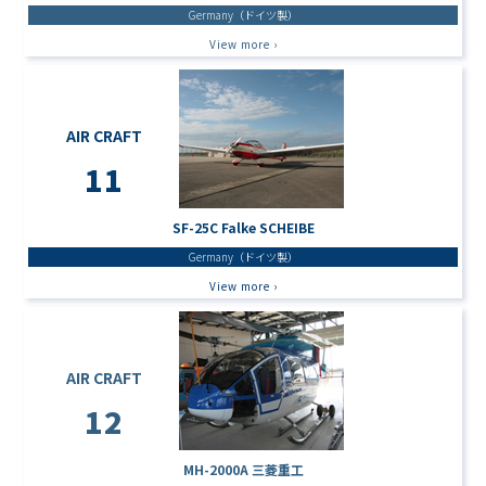
Germany（ドイツ製）
View more ›
AIR CRAFT
11
SF-25C Falke SCHEIBE
Germany（ドイツ製）
View more ›
AIR CRAFT
12
MH-2000A 三菱重工