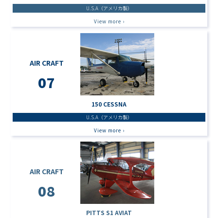
U.S.A（アメリカ製）
View more ›
AIR CRAFT
07
150 CESSNA
U.S.A（アメリカ製）
View more ›
AIR CRAFT
08
PITTS S1 AVIAT