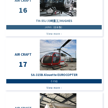
AIR CRAFT
16
TH-55J 川崎重工/HUGHES
JAPAN（日本製）
View more ›
AIR CRAFT
17
SA-315B Alouette EUROCOPTER
その他
View more ›
AIR CRAFT