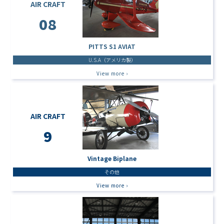
AIR CRAFT
08
PITTS S1 AVIAT
U.S.A（アメリカ製）
View more ›
AIR CRAFT
9
Vintage Biplane
その他
View more ›