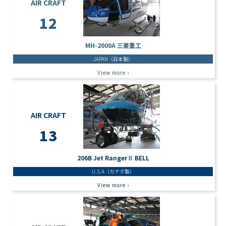
AIR CRAFT
12
MH-2000A 三菱重工
JAPAN（日本製）
View more ›
AIR CRAFT
13
206B Jet RangerⅡ BELL
U.S.A（カナダ製）
View more ›