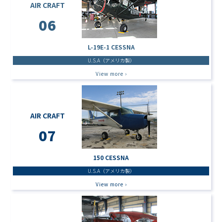
AIR CRAFT
06
L-19E-1 CESSNA
U.S.A（アメリカ製）
View more ›
AIR CRAFT
07
150 CESSNA
U.S.A（アメリカ製）
View more ›