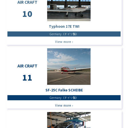
AIR CRAFT
10
Typhoon 17E TWI
Germany（ドイツ製）
View more ›
AIR CRAFT
11
SF-25C Falke SCHEIBE
Germany（ドイツ製）
View more ›