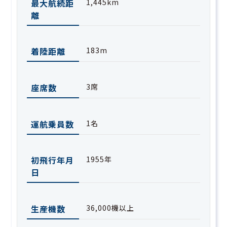
最大航続距
1,445km
離
着陸距離
183m
座席数
3席
運航乗員数
1名
初飛行年月
1955年
日
生産機数
36,000機以上