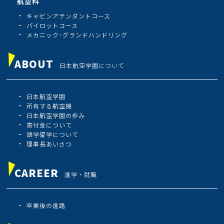
航空科
キャビンアテンダントコース
パイロットコース
メカニック･グランドハンドリング
ABOUT
日本航空学園について
日本航空学園
所有する航空機
日本航空学園の歩み
寄付金について
語学留学について
理事長あいさつ
CAREER
進学・就職
卒業後の進路