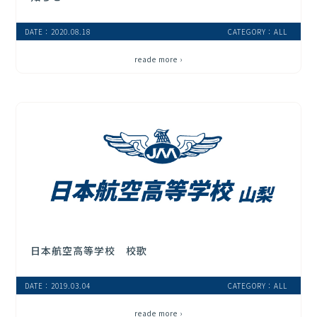
DATE：2020.08.18
CATEGORY：ALL
reade more ›
日本航空高等学校 校歌
DATE：2019.03.04
CATEGORY：ALL
reade more ›