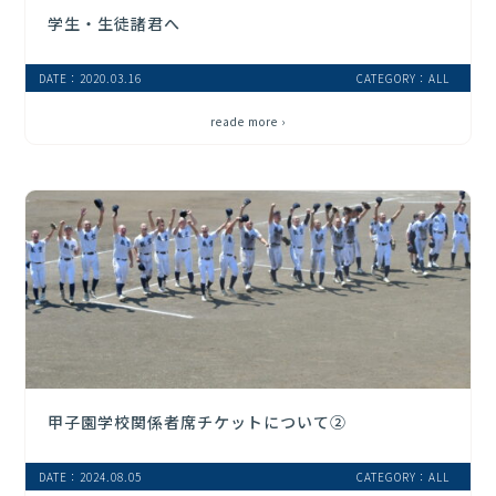
学生・生徒諸君へ
DATE：2020.03.16
CATEGORY：ALL
reade more ›
甲子園学校関係者席チケットについて②
DATE：2024.08.05
CATEGORY：ALL