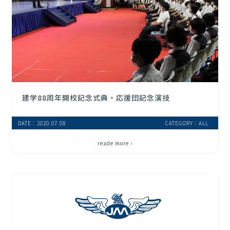
建学88周年開校記念式典・応援団記念演技
DATE：2020.07.08
CATEGORY：ALL
reade more ›