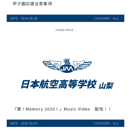
甲子園応援注意事項
DATE：2024.08.06
CATEGORY：ALL
reade more ›
『夏！Memory 2020！』Music Video 配信！！
DATE：2020.09.03
CATEGORY：ALL