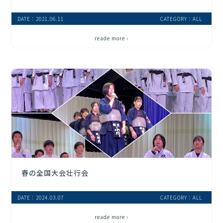
DATE：2021.06.11
CATEGORY：ALL
reade more ›
春の全国大会壮行会
DATE：2024.03.07
CATEGORY：ALL
reade more ›