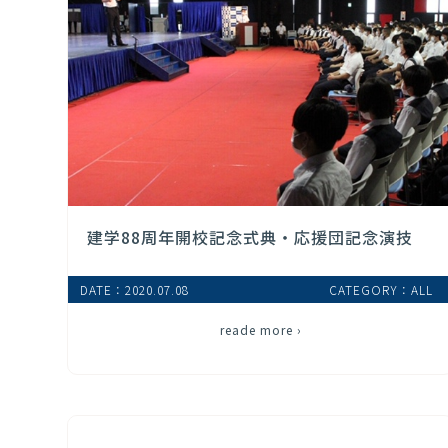
建学88周年開校記念式典・応援団記念演技
DATE：2020.07.08
CATEGORY：ALL
reade more ›