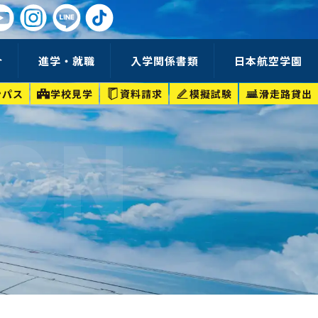
介
進学・就職
入学関係書類
日本航空学園
ンパス
学校見学
資料請求
模擬試験
滑走路貸出
ION