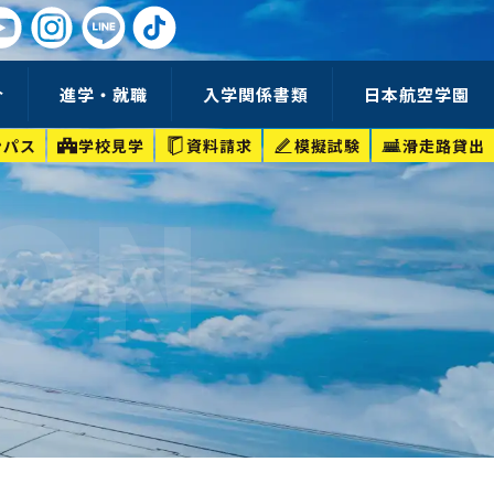
介
進学・就職
入学関係書類
日本航空学園
ンパス
学校見学
資料請求
模擬試験
滑走路貸出
ION