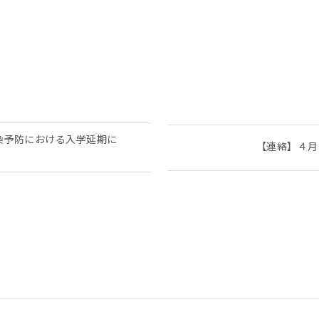
染予防における入学延期に
【連絡】４月