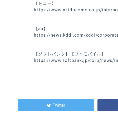
【ドコモ】
https://www.nttdocomo.co.jp/info/n
【au】
https://news.kddi.com/kddi/corporat
【ソフトバンク】【ワイモバイル】
https://www.softbank.jp/corp/news/i