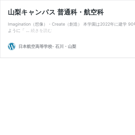
山梨キャンパス 普通科・航空科
Imagination（想像）・Create（創造） 本学園は202
山
ように「 …
続きを読む
梨
キ
日本航空高等学校- 石川・山梨
ャ
ン
パ
ス
普
通
科・
航
空
科