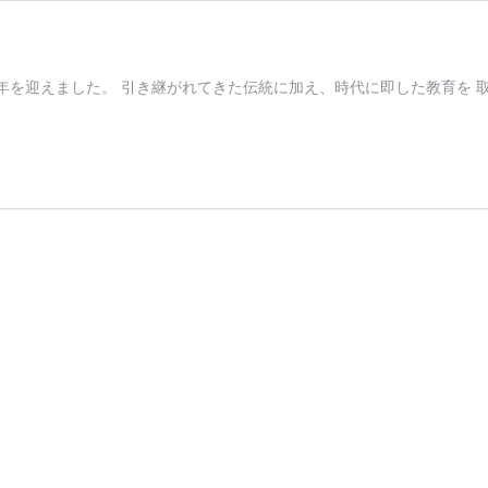
2年に建学 90年を迎えました。 引き継がれてきた伝統に加え、時代に即した